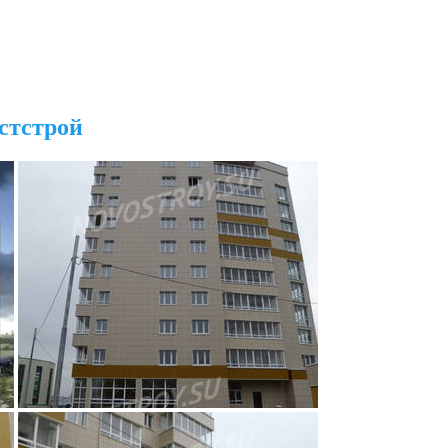
стстрой