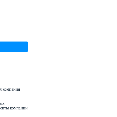
я компания
ных
оекты компании