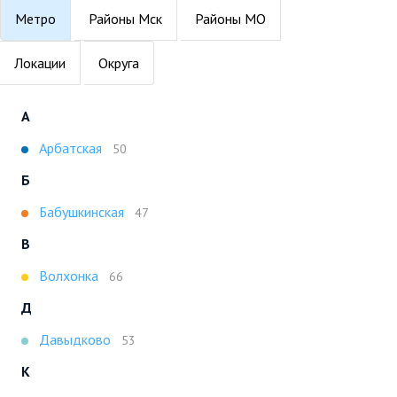
Метро
Районы Мск
Районы МО
Локации
Округа
А
Арбатская
50
Б
Бабушкинская
47
В
Волхонка
66
Д
Давыдково
53
К