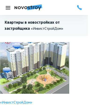
Меню
Квартиры в новостройках от
застройщика
«ИнвестСтройДом»
«ИнвестСтройДом»