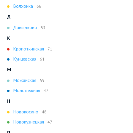
Волхонка
66
Д
Давыдково
53
К
Кропоткинская
71
Кунцевская
61
М
Можайская
59
Молодежная
47
Н
Новокосино
48
Новокузнецкая
47
П