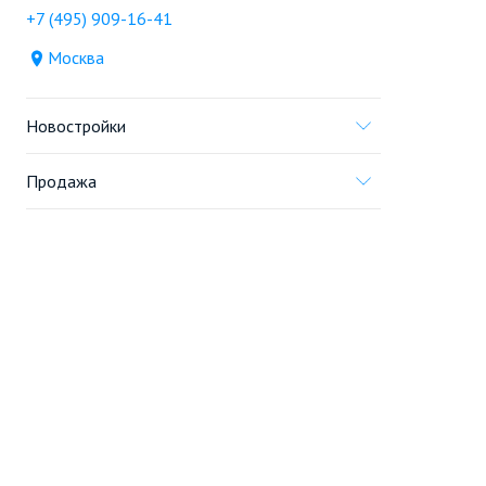
+7 (495) 909-16-41
Москва
Новостройки
Продажа
Ещё
Проект
Информация, предоставленная на сайте,
не является
офертой
.
© 2005—2026, «Новострой.ру»