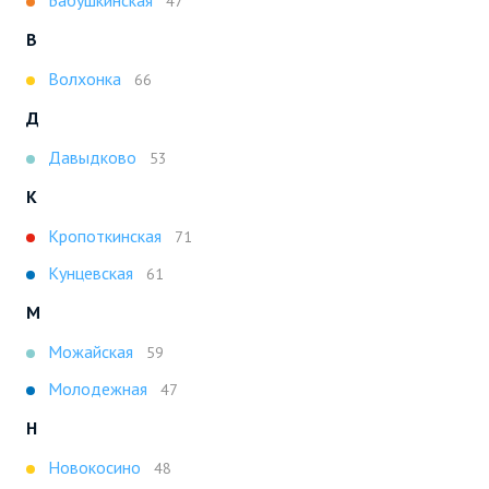
47
В
Волхонка
66
Д
Давыдково
53
К
Кропоткинская
71
Кунцевская
61
М
Можайская
59
Молодежная
47
Н
Новокосино
48