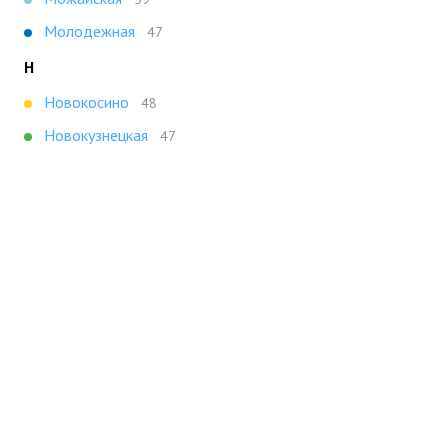
Молодежная
47
Н
Новокосино
48
Новокузнецкая
47
П
Парк Культуры
59
Плющиха
49
Полянка
49
Т
Третьяковская
47
Х
Ховрино
47