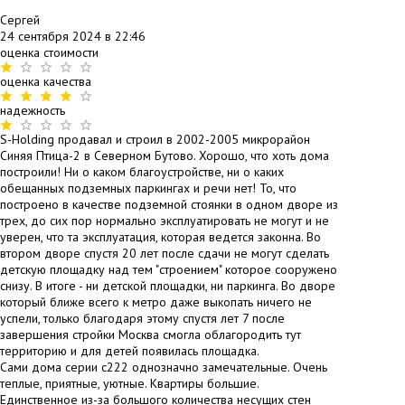
#
Сергей
24 сентября 2024 в 22:46
оценка стоимости
оценка качества
надежность
S-Holding продавал и строил в 2002-2005 микрорайон
Синяя Птица-2 в Северном Бутово. Хорошо, что хоть дома
построили! Ни о каком благоустройстве, ни о каких
обещанных подземных паркингах и речи нет! То, что
построено в качестве подземной стоянки в одном дворе из
трех, до сих пор нормально эксплуатировать не могут и не
уверен, что та эксплуатация, которая ведется законна. Во
втором дворе спустя 20 лет после сдачи не могут сделать
детскую площадку над тем "строением" которое сооружено
снизу. В итоге - ни детской площадки, ни паркинга. Во дворе
который ближе всего к метро даже выкопать ничего не
успели, только благодаря этому спустя лет 7 после
завершения стройки Москва смогла облагородить тут
территорию и для детей появилась площадка.
Сами дома серии с222 однозначно замечательные. Очень
теплые, приятные, уютные. Квартиры большие.
Единственное из-за большого количества несущих стен