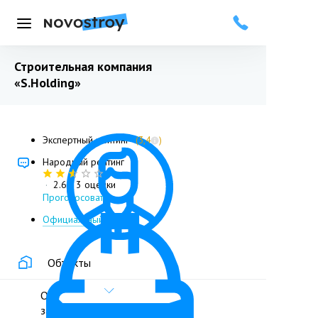
Меню
Строительная компания
«S.Holding»
Экспертный рейтинг
(3,4
)
Народный рейтинг
·
2.6
/ 3 оценки
Проголосовать
Официальный сайт
Объекты
О
застройщике