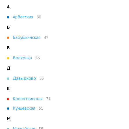
А
Арбатская
50
Б
Бабушкинская
47
В
Волхонка
66
Д
Давыдково
53
К
Кропоткинская
71
Кунцевская
61
М
Можайская
59