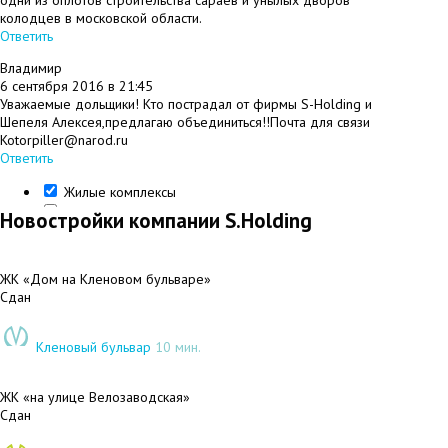
одни из оплотов строительства сараев и унылых дворов
колодцев в московской области.
Ответить
#
Владимир
6 сентября 2016 в 21:45
Уважаемые дольщики! Кто пострадал от фирмы S-Holding и
Шепеля Алексея,предлагаю объединиться!!Почта для связи
Kotorpiller@narod.ru
Ответить
Жилые комплексы
Представительства
Новостройки компании S.Holding
ЖК «Дом на Кленовом бульваре»
Сдан
Кленовый бульвар
10 мин.
ЖК «на улице Велозаводская»
Сдан