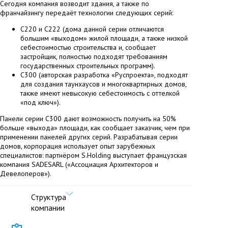
Сегодня компания возводит здания, а также по
франчайзингу передаёт технологии следующих серий:
С220 и С222 (дома данной серии отличаются
большим «выходом» жилой площади, а также низкой
себестоимостью строительства и, сообщает
застройщик, полностью подходят требованиям
государственных строительных программ).
С300 (авторская разработка «Руспроекта», подходят
для создания таунхаусов и многоквартирных домов,
также имеют невысокую себестоимость с оттелкой
«под ключ»).
Панели серии С300 дают возможность получить на 50%
больше «выхода» площади, как сообщает заказчик, чем при
применении панелей других серий. Разрабатывая серии
домов, корпорация использует опыт зарубежных
специалистов: партнёром S.Holding выступает французская
компания SADESARL («Ассоциация Архитекторов и
Девелоперов»).
Структура
компании