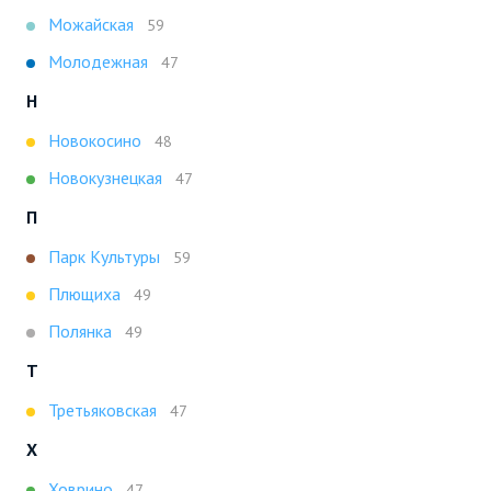
Можайская
59
Молодежная
47
Н
Новокосино
48
Новокузнецкая
47
П
Парк Культуры
59
Плющиха
49
Полянка
49
Т
Третьяковская
47
Х
Ховрино
47