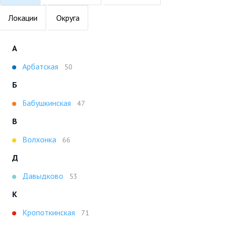
Локации
Округа
А
Арбатская
50
Б
Бабушкинская
47
В
Волхонка
66
Д
Давыдково
53
К
Кропоткинская
71