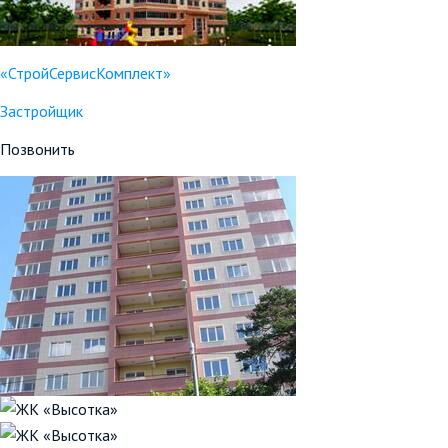
«СтройСервисКомплект»
Застройщик
Позвонить