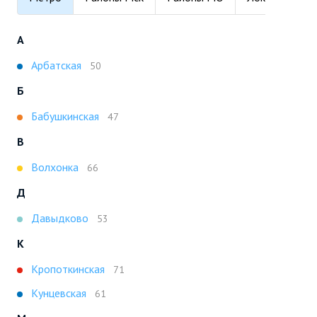
А
Арбатская
50
Б
Бабушкинская
47
В
Волхонка
66
Д
Давыдково
53
К
Кропоткинская
71
Кунцевская
61