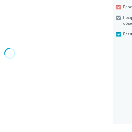
Прое
Пост
объе
Пред