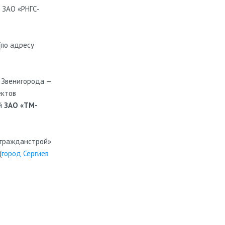
 ЗАО «РНГС-
(по адресу
 Звенигорода —
ектов
ей
ЗАО «ТМ-
мгражданстрой»
(
город Сергиев