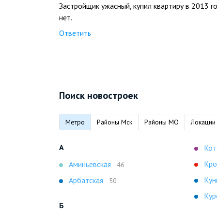
Застройщик ужасный, купил квартиру в 2013 
нет.
Ответить
Поиск новостроек
Метро
Районы Мск
Районы МО
Локации
А
Кот
Кро
Аминьевская
46
Кун
Арбатская
50
Кур
Б