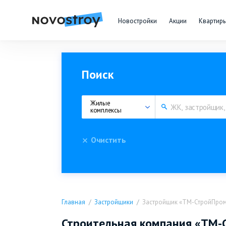
Новостройки
Акции
Квартир
Поиск
Жилые 
комплексы
Очистить
Главная
Застройщики
Застройщик «ТМ-СтройПро
Строительная компания «ТМ-