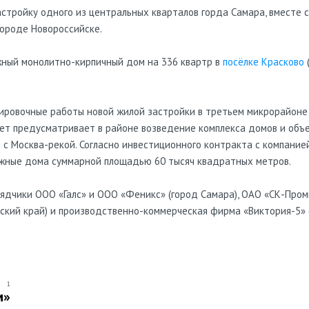
стройку одного из центральных кварталов горда Самара, вместе с
городе Новороссийске.
ный монолитно-кирпичный дом на 336 квартр в
посёлке Красково
тировочные работы новой жилой застройки в третьем микрорайоне
роет предусматривает в районе возведение комплекса домов и объ
 с Москва-рекой. Согласно инвестиционного контракта с компани
жные дома суммарной площадью 60 тысяч квадратных метров.
ядчики ООО «Галс» и ООО «Феникс» (город Самара), ОАО «СК-Про
рский край) и производственно-коммерческая фирма «Виктория-5» 
1
м»