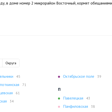
году, в доме номер 2 микрорайон Восточный, кормят обещаниям
Округа
ельники
Октябрьское поле
45
39
поткинская
71
П
цевская
61
Павелецкая
43
ская
34
Панфиловская
38