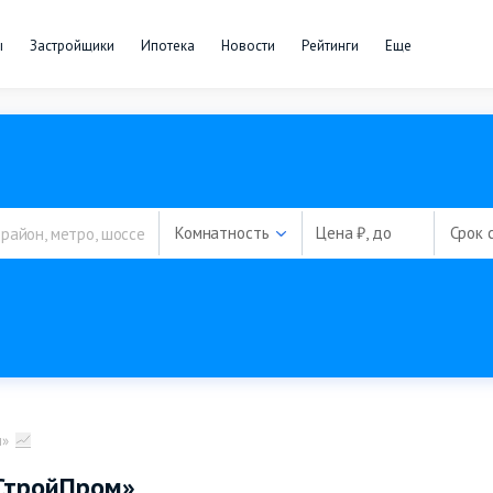
ы
Застройщики
Ипотека
Новости
Рейтинги
Еще
Комнатность
Цена ₽, до
Срок 
м»
СтройПром»