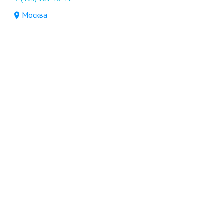
Москва
Новостройки
Продажа
Ещё
Проект
Информация, предоставленная на сайте,
не является
офертой
.
© 2005—2026, «Новострой.ру»