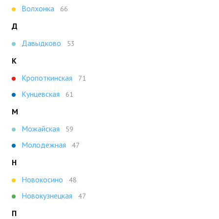
Волхонка
66
Д
Давыдково
53
К
Кропоткинская
71
Кунцевская
61
М
Можайская
59
Молодежная
47
Н
Новокосино
48
Новокузнецкая
47
П