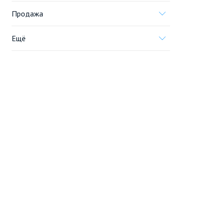
Продажа
Ещё
Проект
Информация, предоставленная на сайте,
не является
офертой
.
© 2005—2026, «Новострой.ру»
Портал строящейся недвижимости
Все новостройки Москвы
Перейти на полную версию