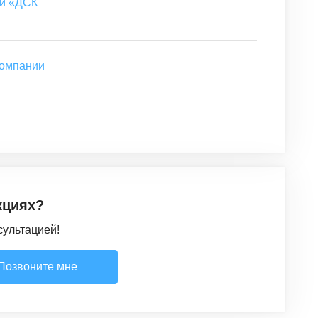
ии «ДСК
компании
кциях?
сультацией!
Позвоните мне