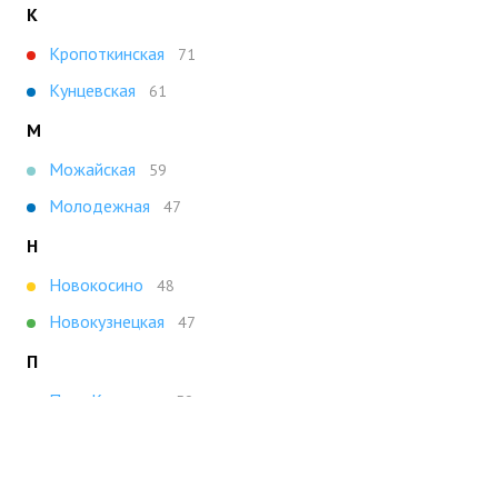
К
Кропоткинская
71
Кунцевская
61
М
Можайская
59
Молодежная
47
Н
Новокосино
48
Новокузнецкая
47
П
Парк Культуры
59
Плющиха
49
Полянка
49