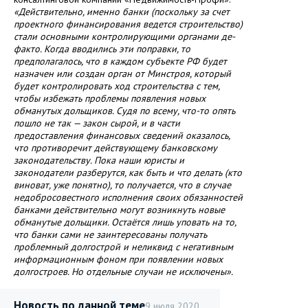
«Действительно, именно банки (поскольку за счет
проектного финансирования ведется строительство)
стали основными контролирующими органами де-
факто. Когда вводились эти поправки, то
предполагалось, что в каждом субъекте РФ будет
назначен или создан орган от Минстроя, который
будет контролировать ход строительства с тем,
чтобы избежать проблемы появления новых
обманутых дольщиков. Судя по всему, что-то опять
пошло не так — закон сырой, и в части
предоставления финансовых сведений оказалось,
что противоречит действующему банковскому
законодательству. Пока наши юристы и
законодатели разберутся, как быть и что делать (кто
виноват, уже понятно), то получается, что в случае
недобросовестного исполнения своих обязанностей
банками действительно могут возникнуть новые
обманутые дольщики. Остаётся лишь уповать на то,
что банки сами не заинтересованы получать
проблемный долгострой и неликвид с негативным
информационным фоном при появлении новых
долгостроев. Но отдельные случаи не исключены».
Новость по данной теме
9 июля 2020