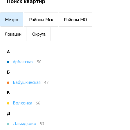
Поиск квартир
Метро
Районы Мск
Районы МО
Локации
Округа
А
Арбатская
50
Б
Бабушкинская
47
В
Волхонка
66
Д
Давыдково
53