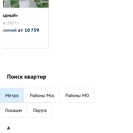
радный»
 кв. 2027 г.
ложений
от 10 759
Поиск квартир
Метро
Районы Мск
Районы МО
Локации
Округа
А