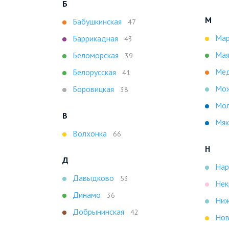
Б
М
Бабушкинская
47
Мар
Баррикадная
43
Мая
Беломорская
39
Мед
Белорусская
41
Мож
Боровицкая
38
Мо
В
Мяк
Волхонка
66
Н
Д
Нар
Давыдково
53
Нек
Динамо
36
Ниж
Добрынинская
42
Нов