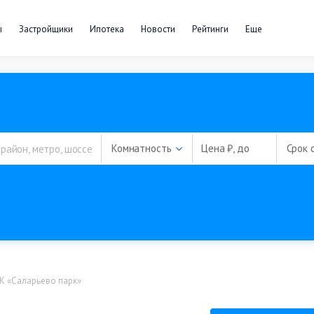
ы
Застройщики
Ипотека
Новости
Рейтинги
Еще
Комнатность
Цена ₽, до
Срок 
К «Саларьево парк»