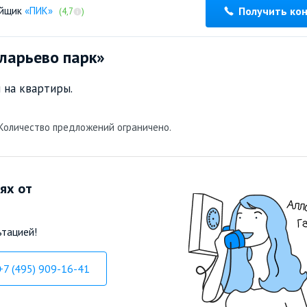
ойщик
«ПИК»
Получить ко
(4,7
)
ларьево парк»
 на квартиры.
 Количество предложений ограничено.
ях от
ьтацией!
+7 (495) 909-16-41