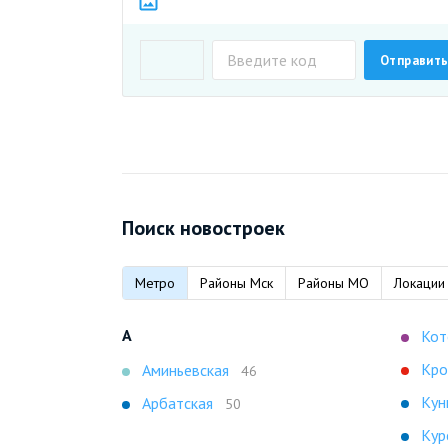
Поиск новостроек
Метро
Районы Мск
Районы МО
Локации
А
Кот
Кро
Аминьевская
46
Кун
Арбатская
50
Кур