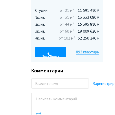
Студии
от 21 м²
11 591 410 ₽
1к. кв.
от 31 м²
13 332 080 ₽
2к. кв.
от 44 м²
15 395 810 ₽
3к. кв.
от 60 м²
19 009 620 ₽
4к. кв.
от 102 м²
32 250 240 ₽
892 квартиры
Позвонить
Комментарии
Зарегистрир