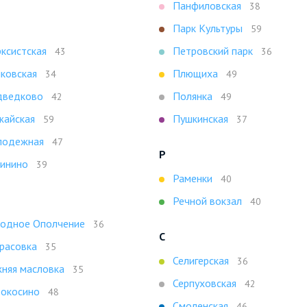
Панфиловская
38
Парк Культуры
59
ксистская
Петровский парк
43
36
ковская
Плющиха
34
49
ведково
Полянка
42
49
айская
Пушкинская
59
37
лодежная
47
Р
инино
39
Раменки
40
Речной вокзал
40
одное Ополчение
36
С
расовка
35
Селигерская
36
няя масловка
35
Серпуховская
42
окосино
48
Смоленская
46