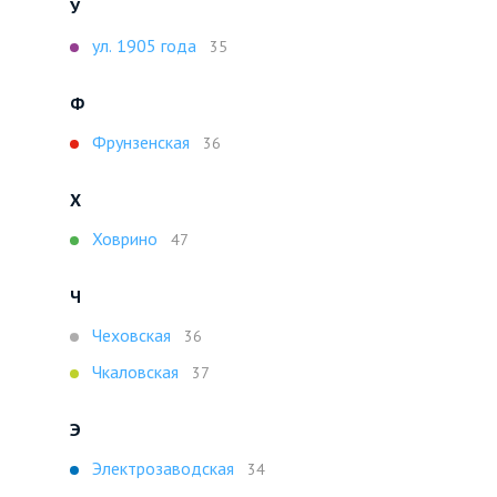
У
ул. 1905 года
35
Ф
Фрунзенская
36
Х
Ховрино
47
Ч
Чеховская
36
Чкаловская
37
Э
Электрозаводская
34