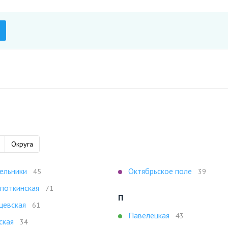
Округа
ельники
Октябрьское поле
45
39
поткинская
71
П
цевская
61
Павелецкая
43
ская
34