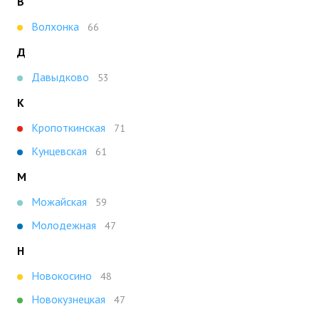
В
Волхонка
66
Д
Давыдково
53
К
Кропоткинская
71
Кунцевская
61
М
Можайская
59
Молодежная
47
Н
Новокосино
48
Новокузнецкая
47