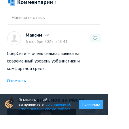
Комментарии
1
Напишите отзыв
Максим
#
6 октября 2025 в 10:41
СберСити — очень сильная заявка на
современный уровень урбанистики и
комфортной среды.
Ответить
Самое читаемое за месяц
Оставаясь на сайте,
вы принимаете
соглашение об
Принимаю
использовании cookie-файлов