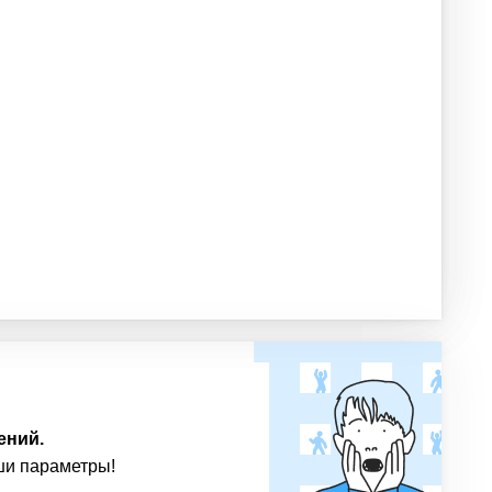
ений.
ши параметры!