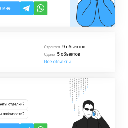
е мне
9
объектов
Строится
5
объектов
Сдано
Все объекты
анты отделки?
ы поблизости?