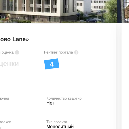
ово Lane»
 оценка
Рейтинг портала
ценки
4
лючей
Количество квартир
Нет
толков
Тип проекта
Монолитный
а