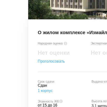
О жилом комплексе «Измайл
Народная оценка
Экспертная
Нет оценки
Нет о
Проголосовать
Срок сдачи
Выдача к
Сдан
1
корпус
Высота по
Этажность ЖК
от
15
до
16
3.1 метр