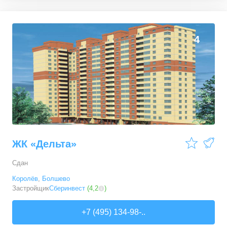
4
ЖК «Дельта»
Сдан
Королёв
,
Болшево
Застройщик
Сберинвест
(
4,2
)
+7 (495) 134-98-..