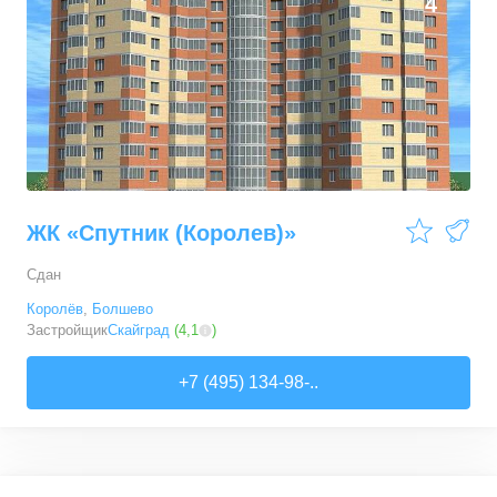
4
ЖК «Спутник (Королев)»
Сдан
Королёв
,
Болшево
Застройщик
Скайград
(
4,1
)
+7 (495) 134-98-..