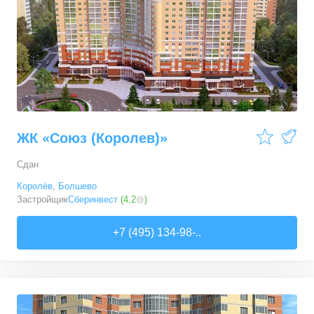
ЖК «Союз (Королев)»
Сдан
Королёв
,
Болшево
Застройщик
Сберинвест
(
4,2
)
+7 (495) 134-98-..
0
0