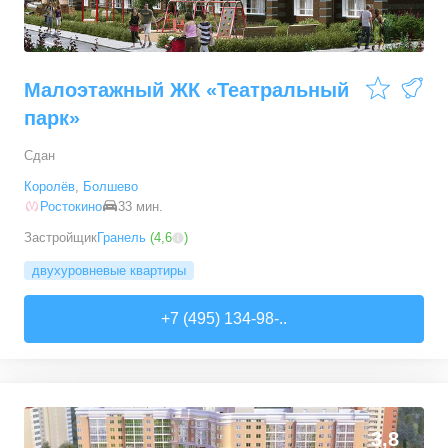
Малоэтажный ЖК «Театральный
парк»
Сдан
Королёв
,
Болшево
Ростокино
33 мин.
Застройщик
Гранель
(
4,6
)
двухуровневые квартиры
+7 (495) 134-98-..
3,8