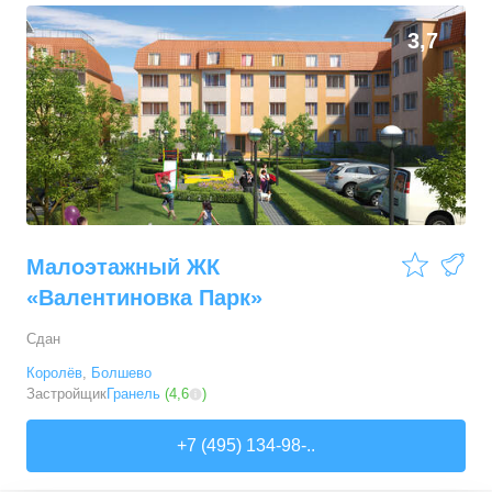
3,7
Малоэтажный ЖК
«Валентиновка Парк»
Сдан
Королёв
,
Болшево
Застройщик
Гранель
(
4,6
)
+7 (495) 134-98-..