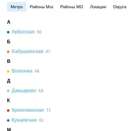
Метро
Районы Мск
Районы МО
Локации
Округа
А
Арбатская
50
Б
Бабушкинская
47
В
Волхонка
66
Д
Давыдково
53
К
Кропоткинская
71
Кунцевская
61
М