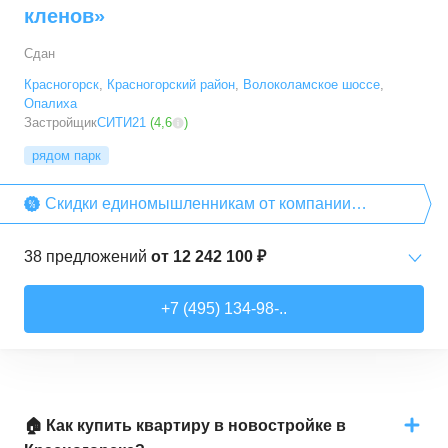
кленов»
Сдан
Красногорск
,
Красногорский район
,
Волоколамское шоссе
,
Опалиха
Застройщик
СИТИ21
(
4,6
)
рядом парк
Скидки единомышленникам от компании
«СИТИ21»
38
предложений
от
12 242 100 ₽
1-комн. кв.
от
12 242 140 ₽
+7 (495) 134-98-..
38
–
45,2
м²
10
предложений
2-комн. кв.
от
18 869 210 ₽
48,4
–
65,3
м²
19
предложений
🏠 Как купить квартиру в новостройке в