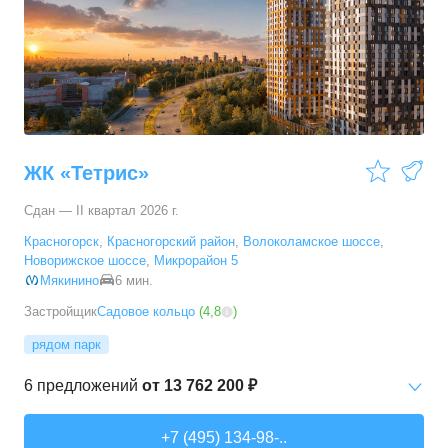
ЖК «Тетрис»
Сдан — II квартал 2026 г.
Красногорск
,
Красногорский район
,
Волоколамское шоссе
,
Новорижское шоссе
,
Микрорайон 5
Мякинино
6 мин.
Застройщик
Садовое кольцо
(
4,8
)
рядом парк
6
предложений
от
13 762 200 ₽
1-комн. кв.
от
13 762 250 ₽
+7 (495) 134-98-..