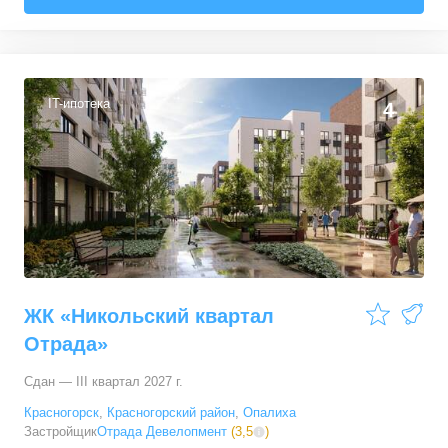
39,62
–
44,02
м²
3
предложения
2-комн. кв.
от
15 490 280 ₽
52,12
–
52,22
м²
2
предложения
IT-ипотека
4
3-комн. кв.
от
17 640 500 ₽
72,82
–
72,82
м²
1
предложение
ЖК «Никольский квартал
Отрада»
Сдан — III квартал 2027 г.
Красногорск
,
Красногорский район
,
Опалиха
Застройщик
Отрада Девелопмент
(
3,5
)