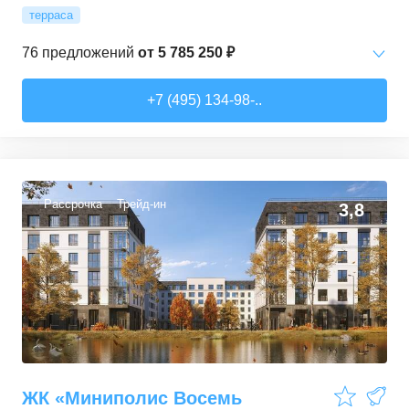
терраса
76
предложений
от
5 785 250 ₽
Студии
от
5 785 250 ₽
+7 (495) 134-98-..
21,5
–
31,9
м²
22
предложения
1-комн. кв.
от
6 690 000 ₽
32
–
51,7
м²
42
предложения
Рассрочка
Трейд-ин
3,8
2-комн. кв.
от
11 350 000 ₽
52
–
61,5
м²
6
предложений
3-комн. кв.
от
15 984 470 ₽
68,7
–
72,8
м²
6
предложений
ЖК «Миниполис Восемь