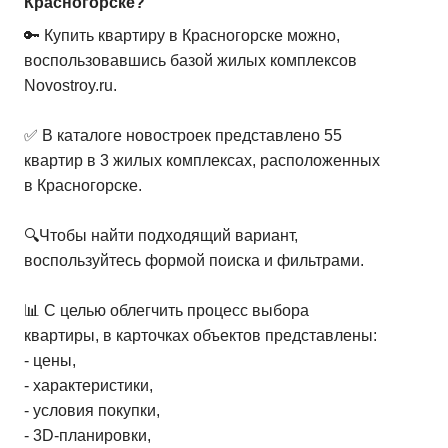
Красногорске?
3-комн. кв.
от
20 930 140 ₽
69,2
–
88,1
м²
7
предложений
🔑 Купить квартиру в Красногорске можно,
воспользовавшись базой жилых комплексов
4-комн. кв.
от
32 414 090 ₽
Novostroy.ru.
106,1
–
106,1
м²
1
предложение
✅ В каталоге новостроек представлено 55
квартир в 3 жилых комплексах, расположенных
5+ комн. кв.
от
40 011 430 ₽
в Красногорске.
117,3
–
117,3
м²
1
предложение
🔍Чтобы найти подходящий вариант,
воспользуйтесь формой поиска и фильтрами.
📊 С целью облегчить процесс выбора
квартиры, в карточках объектов представлены:
- цены,
- характеристики,
- условия покупки,
- 3D-планировки,