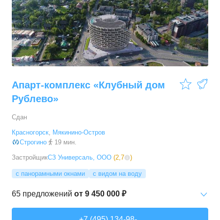
Апарт-комплекс «Клубный дом
Рублево»
Сдан
Красногорск
,
Мякинино-Остров
Строгино
19 мин.
Застройщик
СЗ Универсаль, ООО
(
2,7
)
с панорамными окнами
с видом на воду
65
предложений
от
9 450 000 ₽
Студии
от
9 450 000 ₽
+7 (495) 134-98-..