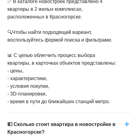
✅ В каталоге новостроек представлено 4
квартиры в 2 жилых комплексах,
5+ комн. кв.
от
40 011 430 ₽
расположенных в Красногорске.
117,3
–
117,3
м²
1
предложение
🔍Чтобы найти подходящий вариант,
воспользуйтесь формой поиска и фильтрами.
📊 С целью облегчить процесс выбора
квартиры, в карточках объектов представлены:
- цены,
- характеристики,
- условия покупки,
- 3D-планировки,
- время в пути до ближайших станций метро.
💵 Сколько стоит квартира в новостройке в
Красногорске?