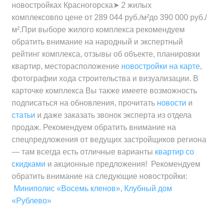
за 1 м²
новостройках Красногорска➤ 2 жилых
Средняя цена
от 12 220 000 ₽
за 1 м²
Минимальная цена
от 253 900 ₽
комплексовпо цене от 289 044 руб./м²до 390 000 руб./
за квартиру
Средняя цена
от 423 700 ₽
за 1 м²
м².При выборе жилого комплекса рекомендуем
за 1 м²
обратить внимание на народный и экспертный
Минимальная цена
от 248 100 ₽
рейтинг комплекса, отзывы об объекте, планировки
Средняя цена
от 329 600 ₽
за 1 м²
квартир, месторасположение
новостройки на карте
,
за 1 м²
фотографии хода строительства и визуализации. В
Средняя цена
от 320 700 ₽
карточке комплекса Вы также имеете возможность
за 1 м²
подписаться на обновления, прочитать
новости
и
статьи
и даже заказать звонок эксперта из отдела
продаж. Рекомендуем обратить внимание на
спецпредложения от ведущих застройщиков региона
— там всегда есть отличные варианты
квартир со
скидками
и акционные предложения! Рекомендуем
обратить внимание на следующие новостройки:
Миниполис «Восемь кленов»
,
Клубный дом
«Рублево»