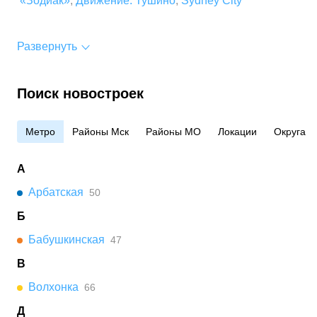
«Зодиак»
,
Движение. Тушино
,
Sydney City
Развернуть
Поиск новостроек
Метро
Районы Мск
Районы МО
Локации
Округа
А
Арбатская
50
Б
Бабушкинская
47
В
Волхонка
66
Д