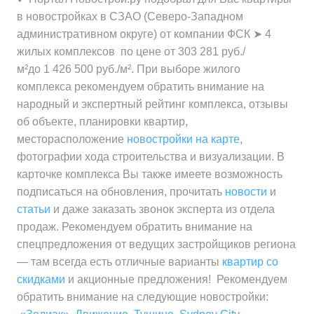
Минимальная цена
от 336 000 ₽
за квартиру
в новостройках в СЗАО (Северо-Западном
Средняя цена
от 565 400 ₽
за 1 м²
административном округе) от компании ФСК ➤ 4
Средняя цена
от 17 277 000 ₽
за 1 м²
Минимальная цена
от 419 200 ₽
жилых комплексов по цене от 303 281 руб./
за квартиру
Средняя цена
от 532 300 ₽
за 1 м²
м²до 1 426 500 руб./м². При выборе жилого
за 1 м²
комплекса рекомендуем обратить внимание на
Минимальная цена
от 534 400 ₽
народный и экспертный рейтинг комплекса, отзывы
Средняя цена
от 501 300 ₽
за 1 м²
об объекте, планировки квартир,
за 1 м²
месторасположение
новостройки на карте
,
Средняя цена
от 569 300 ₽
фотографии хода строительства и визуализации. В
за 1 м²
карточке комплекса Вы также имеете возможность
подписаться на обновления, прочитать
новости
и
статьи
и даже заказать звонок эксперта из отдела
продаж. Рекомендуем обратить внимание на
спецпредложения от ведущих застройщиков региона
— там всегда есть отличные варианты
квартир со
скидками
и акционные предложения! Рекомендуем
обратить внимание на следующие новостройки: