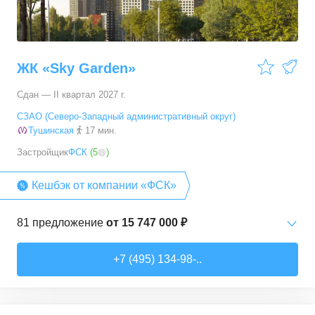
ЖК «Sky Garden»
Сдан — II квартал 2027 г.
СЗАО (Северо-Западный административный округ)
Тушинская
17 мин.
Застройщик
ФСК
(
5
)
Кешбэк от компании «ФСК»
81
предложение
от
15 747 000 ₽
Студии
от
15 747 020 ₽
+7 (495) 134-98-..
26,7
–
34,4
м²
3
предложения
1-комн. кв.
от
18 559 100 ₽