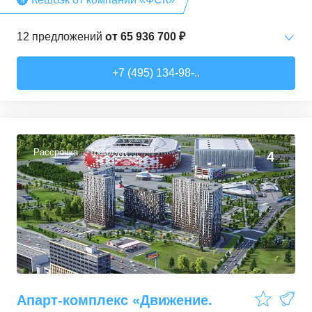
12
предложений
от
65 936 700 ₽
2-комн. кв.
от
65 936 720 ₽
+7 (495) 134-98-..
58
–
58,6
м²
4
предложения
3-комн. кв.
от
112 170 990 ₽
96,4
–
128,6
м²
7
предложений
Рассрочка
Трейд-ин
4
4-комн. кв.
от
137 785 400 ₽
135,8
–
135,8
м²
1
предложение
Апарт-комплекс «Движение.