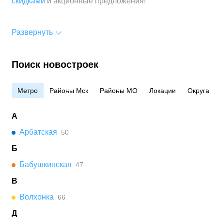
скидками
и акционные предложения!
Развернуть
Поиск новостроек
Метро
Районы Мск
Районы МО
Локации
Округа
А
Арбатская
50
Б
Бабушкинская
47
В
Волхонка
66
Д