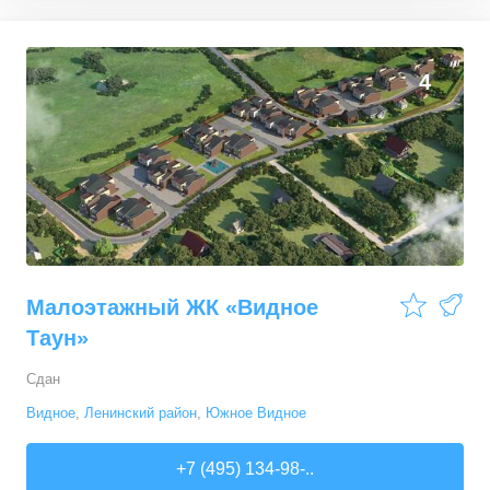
4
Малоэтажный ЖК «Видное
Таун»
Сдан
Видное
,
Ленинский район
,
Южное Видное
+7 (495) 134-98-..