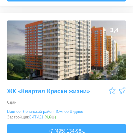
3,4
ЖК «Квартал Краски жизни»
Сдан
Видное
,
Ленинский район
,
Южное Видное
Застройщик
СИТИ21
(
4,6
)
+7 (495) 134-98-..