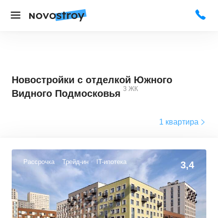
Новостройки с отделкой Южного
3
ЖК
Видного Подмосковья
1 квартира
Рассрочка
Трейд-ин
IT-ипотека
3,4