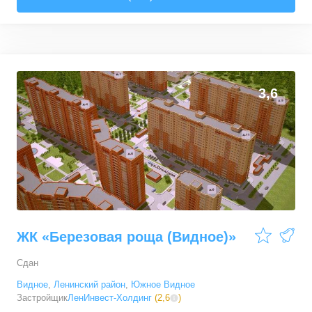
3,6
ЖК «Березовая роща (Видное)»
Сдан
Видное
,
Ленинский район
,
Южное Видное
Застройщик
ЛенИнвест-Холдинг
(
2,6
)