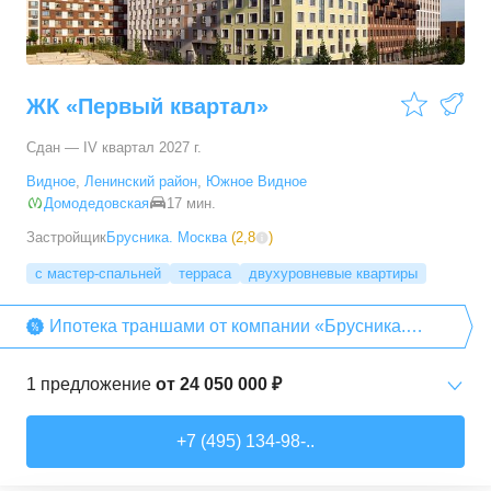
ЖК «Первый квартал»
Сдан — IV квартал 2027 г.
Видное
,
Ленинский район
,
Южное Видное
Домодедовская
17 мин.
Застройщик
Брусника. Москва
(
2,8
)
с мастер-спальней
терраса
двухуровневые квартиры
Ипотека траншами от компании «Брусника.
Москва»
1
предложение
от
24 050 000 ₽
4-комн. кв.
от
24 050 000 ₽
+7 (495) 134-98-..
149,69
–
149,69
м²
1
предложение