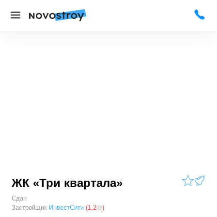
ЖК «Три квартала»
Сдан
Застройщик
ИнвестСити
(
1,2
)