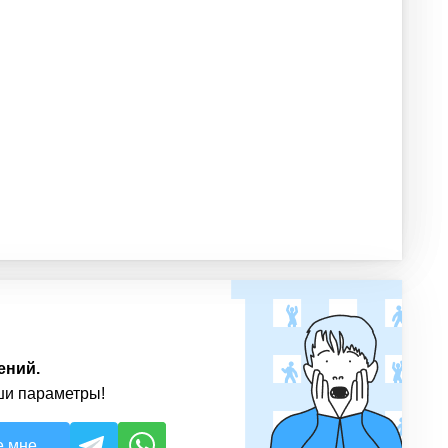
ений.
ши параметры!
е мне