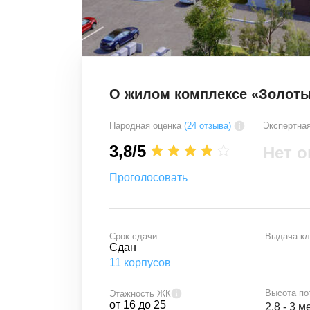
О жилом комплексе «Золоты
Народная оценка
(24 отзыва)
Экспертная
3,8
/5
Нет о
Проголосовать
Срок сдачи
Выдача к
Сдан
11
корпусов
Высота по
Этажность ЖК
от
16
до
25
2.8 - 3 м