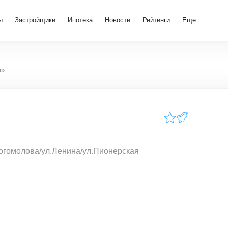
ы
Застройщики
Ипотека
Новости
Рейтинги
Еще
а»
 Богомолова/ул.Ленина/ул.Пионерская