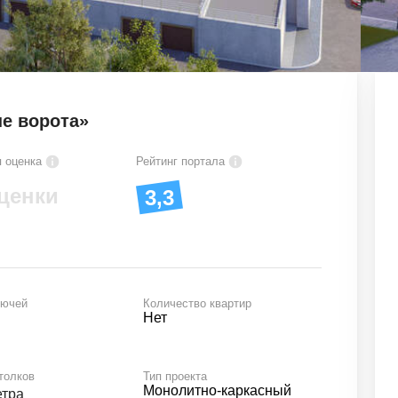
е ворота»
 оценка
Рейтинг портала
ценки
3,3
лючей
Количество квартир
Нет
толков
Тип проекта
Монолитно-каркасный
етра