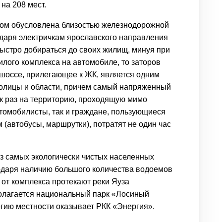
на 208 мест.
гом обусловлена близостью железнодорожной
одаря электричкам ярославского направления
быстро добираться до своих жилищ, минуя при
илого комплекса на автомобиле, то заторов
 шоссе, прилегающее к ЖК, является одним
толицы и области, причем самый напряженный
ак раз на территорию, проходящую мимо
томобилисты, так и граждане, пользующиеся
автобусы, маршрутки), потратят не один час
з самых экологически чистых населенных
агодаря наличию большого количества водоемов
 от комплекса протекают реки Яуза
полагается национальный парк «Лосиный
огию местности оказывает РКК «Энергия».