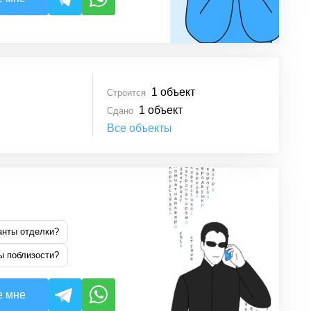
1
объект
Строится
1
объект
Сдано
Все объекты
анты отделки?
ы поблизости?
е мне