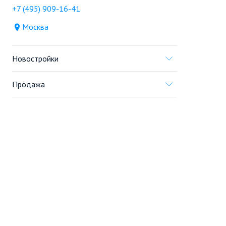
+7 (495) 909-16-41
Москва
Новостройки
Продажа
Ещё
Проект
Информация, предоставленная на сайте,
не является
офертой
.
© 2005—2026, «Новострой.ру»