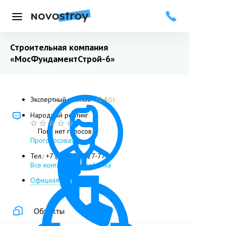
Меню
Строительная компания
«МосФундаментСтрой-6»
Экспертный рейтинг
(2,4
)
Народный рейтинг
·
Пока нет голосов
Проголосовать
Тел.: +7 (495) 777-27-77
Все контакты застройщика
Официальный сайт
Объекты