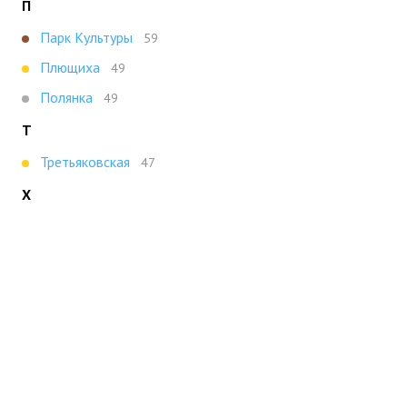
П
Парк Культуры
59
Плющиха
49
Полянка
49
Т
Третьяковская
47
Х
Ховрино
47
Показать все
Портал строящейся недвижимости
Все новостройки Москвы