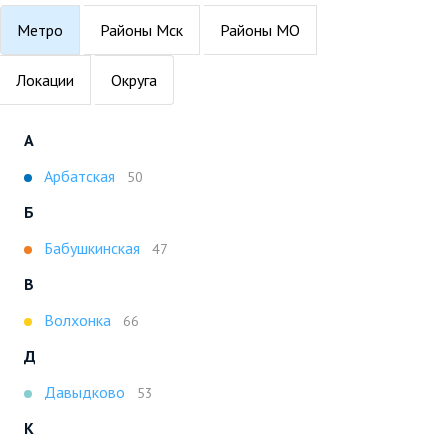
Метро
Районы Мск
Районы МО
Локации
Округа
А
Арбатская
50
Б
Бабушкинская
47
В
Волхонка
66
Д
Давыдково
53
К