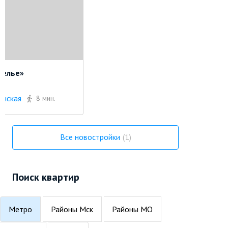
мелье»
анская
8 мин.
Все новостройки
1
Поиск квартир
Метро
Районы Мск
Районы МО