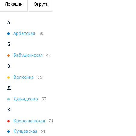
Локации
Округа
А
Арбатская
50
Б
Бабушкинская
47
В
Волхонка
66
Д
Давыдково
53
К
Кропоткинская
71
Кунцевская
61