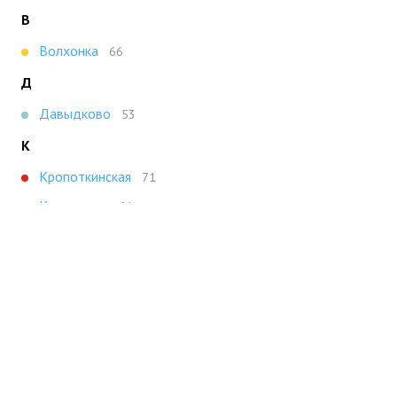
В
Волхонка
66
Д
Давыдково
53
К
Кропоткинская
71
Кунцевская
61
М
Можайская
59
Молодежная
47
Н
Новокосино
48
Новокузнецкая
47