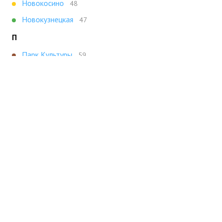
Новокосино
48
Новокузнецкая
47
П
Парк Культуры
59
Плющиха
49
Полянка
49
Т
Третьяковская
47
Х
Ховрино
47
Показать все