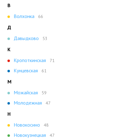
В
Волхонка
66
Д
Давыдково
53
К
Кропоткинская
71
Кунцевская
61
М
Можайская
59
Молодежная
47
Н
Новокосино
48
Новокузнецкая
47