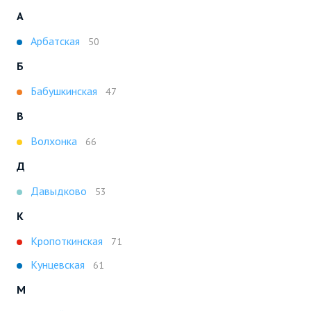
А
Арбатская
50
Б
Бабушкинская
47
В
Волхонка
66
Д
Давыдково
53
К
Кропоткинская
71
Кунцевская
61
М