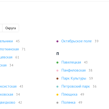
Округа
ельники
Октябрьское поле
45
39
поткинская
71
П
цевская
61
Павелецкая
43
ская
34
Панфиловская
38
Парк Культуры
59
ксистская
Петровский парк
43
36
ковская
Плющиха
34
49
ведково
Полянка
42
49