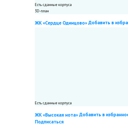
Есть сданные корпуса
3D-план
Добавить в избр
ЖК «Сердце Одинцово»
Подписаться
«Стройтехинвест»
Застройщик
(3,8
)
Сдан — Неизвестно
4 корпуса
Одинцовский
,
Одинцово
г. Одинцово, мкр. 7-7а, корп. 1
Есть сданные корпуса
Добавить в избранно
ЖК «Высокая нота»
Подписаться