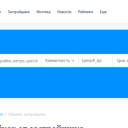
ы
Застройщики
Ипотека
Новости
Рейтинги
Еще
Комнатность
Цена ₽, до
Срок 
т»
Объекты застройщика