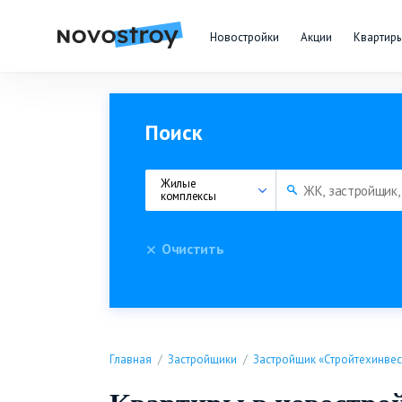
Новостройки
Акции
Квартир
Поиск
Жилые 
комплексы
Очистить
Главная
Застройщики
Застройщик «Стройтехинвес