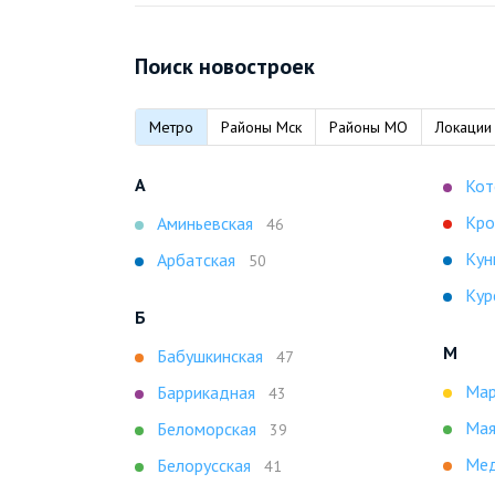
Поиск новостроек
Метро
Районы Мск
Районы МО
Локации
А
Кот
Кро
Аминьевская
46
Кун
Арбатская
50
Кур
Б
М
Бабушкинская
47
Мар
Баррикадная
43
Мая
Беломорская
39
Мед
Белорусская
41