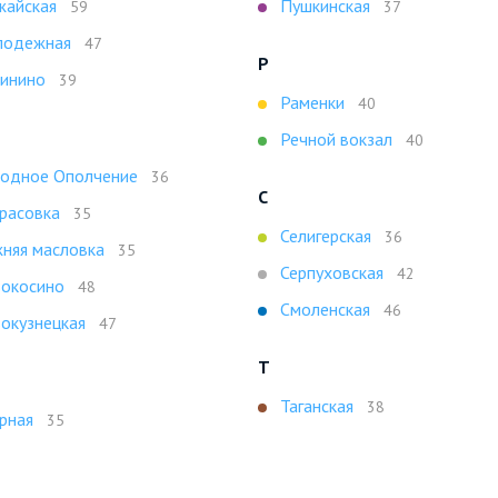
айская
Пушкинская
59
37
лодежная
47
Р
инино
39
Раменки
40
Речной вокзал
40
одное Ополчение
36
С
расовка
35
Селигерская
36
няя масловка
35
Серпуховская
42
окосино
48
Смоленская
46
окузнецкая
47
Т
Таганская
38
рная
35