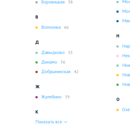
Мож
Боровицкая
38
Мо
В
Мяк
Волхонка
66
Н
Д
Нар
Давыдково
53
Нек
Динамо
36
Ниж
Добрынинская
42
Нов
Нов
Ж
Жулебино
39
О
Озё
К
Показать все