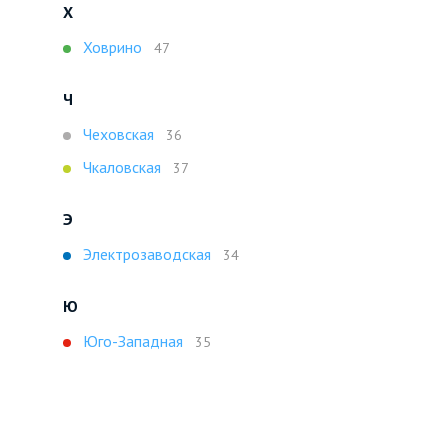
Х
Ховрино
47
Ч
Чеховская
36
Чкаловская
37
Э
Электрозаводская
34
Ю
Юго-Западная
35