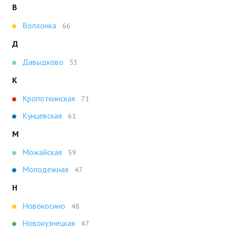
В
Волхонка
66
Д
Давыдково
53
К
Кропоткинская
71
Кунцевская
61
М
Можайская
59
Молодежная
47
Н
Новокосино
48
Новокузнецкая
47