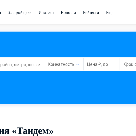
ы
Застройщики
Ипотека
Новости
Рейтинги
Еще
Комнатность
Цена ₽, до
Срок 
ия «Тандем»