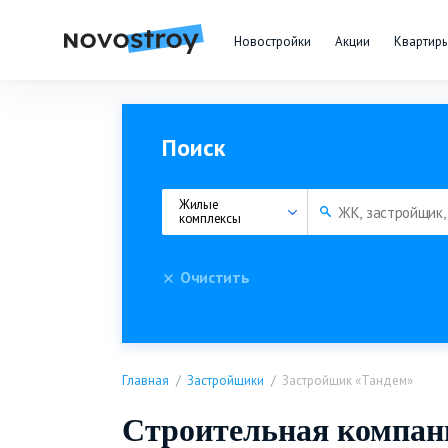
Новостройки
Акции
Квартир
Поиск
Жилые 
комплексы
Очистить
Главная
Застройщики
Застройщик «Тандем»
Строительная компан