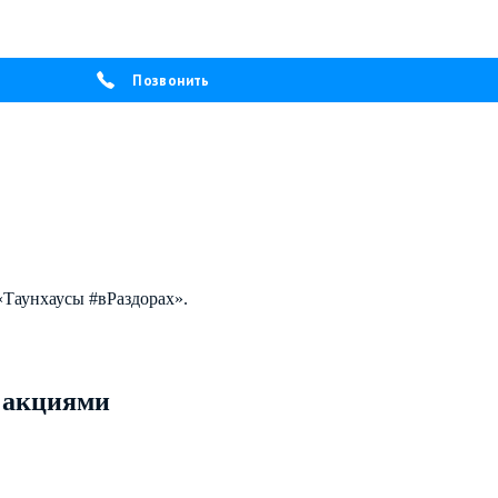
Позвонить
«Таунхаусы
#
вРаздорах».
 акциями