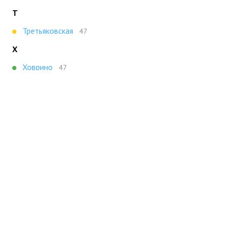
Т
Третьяковская
47
Х
Ховрино
47
Показать все
Портал строящейся недвижимости
Все новостройки Москвы
+7 (495) 909-16-41
Москва
Новостройки