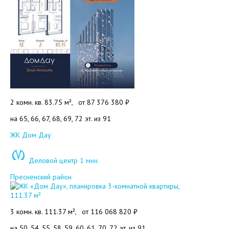
2 комн. кв. 83.75 м²,
от
87 376 380 ₽
на 65, 66, 67, 68, 69, 72 эт. из 91
Добавить в избранное
ЖК Дом Дау
Деловой центр
1 мин.
Пресненский район
3 комн. кв. 111.37 м²,
от
116 068 820 ₽
на 50, 54, 55, 58, 59, 60, 61, 70, 72 эт. из 91