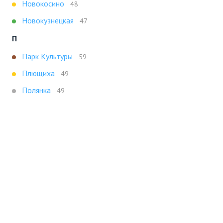
Новокосино
48
Новокузнецкая
47
П
Парк Культуры
59
Плющиха
49
Полянка
49
Т
Третьяковская
47
Х
Ховрино
47
Показать все