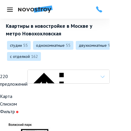
Меню
Квартиры в новостройке в Москве у
метро Новохохловская
студии
55
однокомнатные
55
двухкомнатные
99
с отделкой
162
220
предложений
Карта
Списком
Фильтр
Популярные вначале