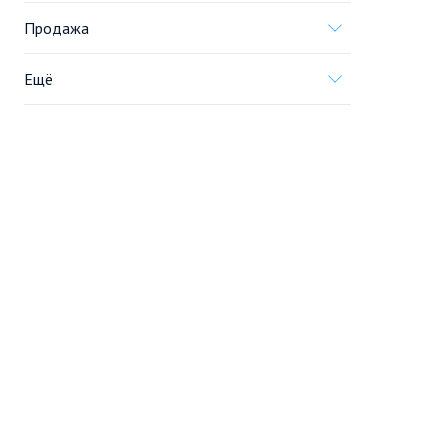
Продажа
Ещё
Проект
Информация, предоставленная на сайте,
не является
офертой
.
© 2005—2026, «Новострой.ру»
Портал строящейся недвижимости
Все новостройки Москвы
Перейти на полную версию