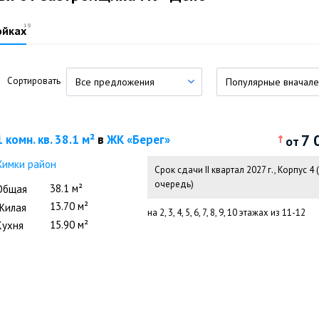
19
ойках
Сортировать
Все предложения
Популярные вначале
7 
1 комн. кв. 38.1 м²
в
ЖК «Берег»
от
Химки район
Срок сдачи II квартал 2027 г.
,
Корпус 4 (
очередь)
38.1 м²
Общая
13.70 м²
Жилая
на 2, 3, 4, 5, 6, 7, 8, 9, 10 этажах из 11-12
15.90 м²
Кухня