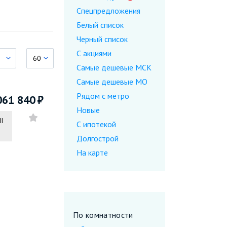
Спецпредложения
Белый список
Черный список
С акциями
60
Самые дешевые МСК
Самые дешевые МО
Рядом с метро
061 840
Новые
II
С ипотекой
Долгострой
На карте
По комнатности