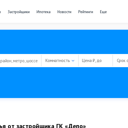
ы
Застройщики
Ипотека
Новости
Рейтинги
Еще
Комнатность
Цена ₽, до
Срок 
я от застройщика ГК «Депо»