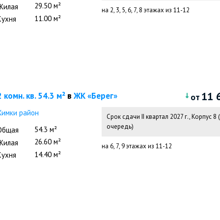
29.50 м²
Жилая
на 2, 3, 5, 6, 7, 8 этажах из 11-12
11.00 м²
Кухня
11 
2 комн. кв. 54.3 м²
в
ЖК «Берег»
от
Химки район
Срок сдачи II квартал 2027 г.
,
Корпус 8 (
очередь)
54.3 м²
Общая
26.60 м²
Жилая
на 6, 7, 9 этажах из 11-12
14.40 м²
Кухня