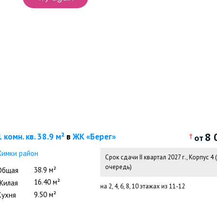
8 
1 комн. кв. 38.9 м²
в
ЖК «Берег»
от
Химки район
Срок сдачи II квартал 2027 г.
,
Корпус 4 (
очередь)
38.9 м²
Общая
16.40 м²
Жилая
на 2, 4, 6, 8, 10 этажах из 11-12
9.50 м²
Кухня