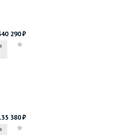
340 290
II
135 380
II