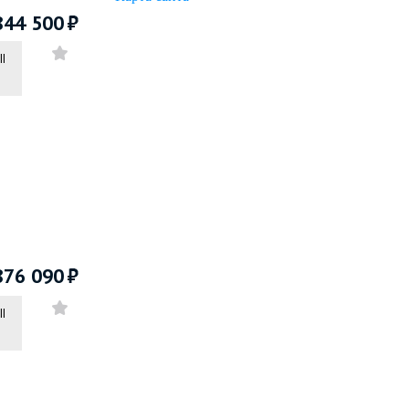
844 500
II
876 090
II