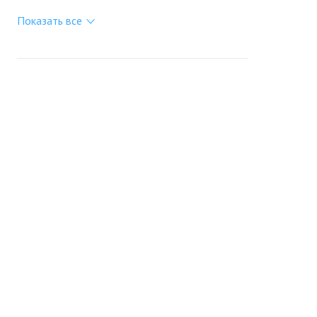
Показать все
Портал строящейся недвижимости
Все новостройки Москвы
+7 (495) 909-16-41
Москва
Новостройки
Продажа
Ещё
Проект