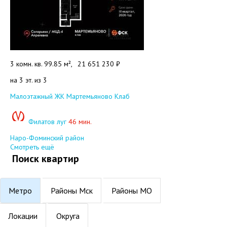
3 комн. кв. 99.85 м²,
21 651 230 ₽
на 3 эт. из 3
Добавить в избранное
Малоэтажный ЖК Мартемьяново Клаб
Филатов луг
46 мин.
Наро-Фоминский район
Смотреть ещё
Поиск квартир
Метро
Районы Мск
Районы МО
Локации
Округа