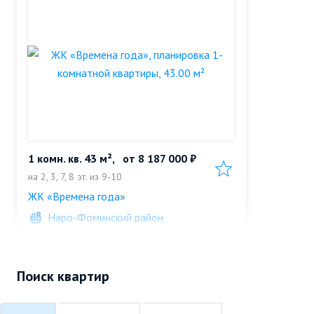
1 комн. кв. 43 м²,
от
8 187 000 ₽
Добавить в избранн
на 2, 3, 7, 8 эт. из 9-10
ЖК «Времена года»
Наро-Фоминский район
Поиск квартир