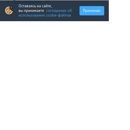
Третьяковская
47
Оставаясь на сайте,
вы принимаете
соглашение об
Принимаю
Х
использовании cookie-файлов
Ховрино
47
Показать все
Портал строящейся недвижимости
Все новостройки Москвы
+7 (495) 909-16-41
Москва
Новостройки
Продажа