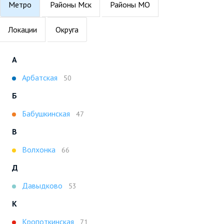
Метро
Районы Мск
Районы МО
Локации
Округа
А
Арбатская
50
Б
Бабушкинская
47
В
Волхонка
66
Д
Давыдково
53
К
Кропоткинская
71