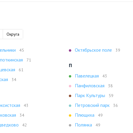
Округа
ельники
Октябрьское поле
45
39
поткинская
71
П
цевская
61
Павелецкая
43
ская
34
Панфиловская
38
Парк Культуры
59
ксистская
Петровский парк
43
36
ковская
Плющиха
34
49
ведково
Полянка
42
49