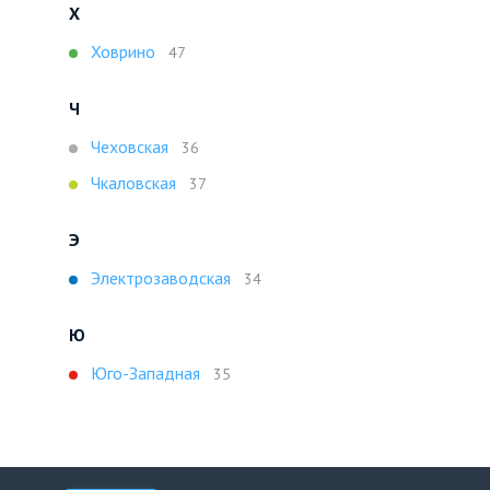
Х
Ховрино
47
Ч
Чеховская
36
Чкаловская
37
Э
Электрозаводская
34
Ю
Юго-Западная
35