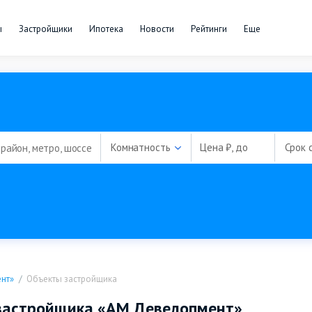
ы
Застройщики
Ипотека
Новости
Рейтинги
Еще
Комнатность
Цена ₽, до
Срок 
нт»
Объекты застройщика
 застройщика «АМ Девелопмент»