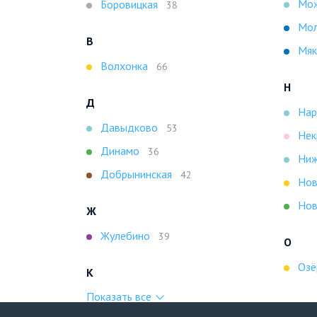
Мож
Боровицкая
38
Мо
В
Мяк
Волхонка
66
Н
Д
Нар
Давыдково
53
Нек
Динамо
36
Ниж
Добрынинская
42
Нов
Нов
Ж
Жулебино
39
О
Озё
К
Показать все