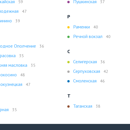
айская
Пушкинская
59
37
лодежная
47
Р
инино
39
Раменки
40
Речной вокзал
40
одное Ополчение
36
С
расовка
35
Селигерская
36
няя масловка
35
Серпуховская
42
окосино
48
Смоленская
46
окузнецкая
47
Т
Таганская
38
рная
35