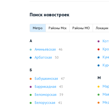
Поиск новостроек
Метро
Районы Мск
Районы МО
Локации
А
Кот
Кро
Аминьевская
46
Кун
Арбатская
50
Кур
Б
М
Бабушкинская
47
Мар
Баррикадная
43
Мая
Беломорская
39
Мед
Белорусская
41