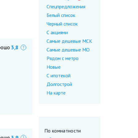
Спецпредложения
Белый список
Черный список
С акциями
Самые дешевые МСК
рошо
3,8
Что это?
Самые дешевые МО
Рядом с метро
Новые
С ипотекой
Долгострой
На карте
По комнатности
рошо
3,9