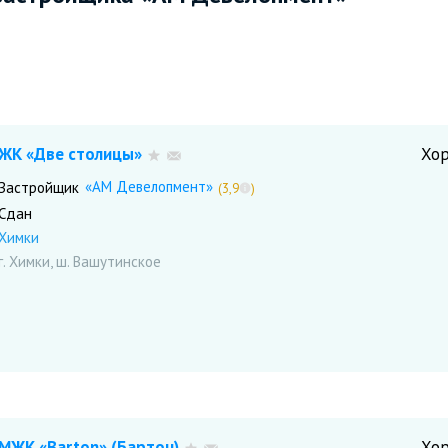
ЖК «Две столицы»
Хо
«АМ Девелопмент»
Застройщик
(3,9
)
Сдан
Химки
г. Химки, ш. Вашутинское
МЖК «Barton» (Бартон)
Хо