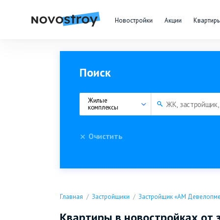
Новостройки
Акции
Квартир
Поиск
Жилые 
комплексы
Очистить
Главная
Застройщики
Застройщик «АМ Девелопме
Квартиры в новостройках от