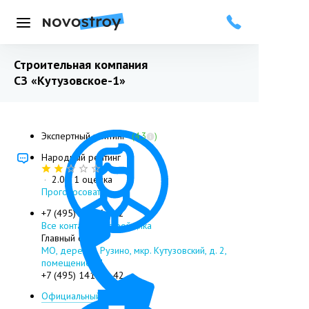
Меню
Строительная компания
СЗ «Кутузовское-1»
Экспертный рейтинг
(4,3
)
Народный рейтинг
·
2.0
/ 1 оценка
Проголосовать
+7 (495) 141-64-42
Все контакты застройщика
Главный офис
МО, деревня Рузино, мкр. Кутузовский, д. 2,
помещение XI
+7 (495) 141-64-42
Официальный сайт