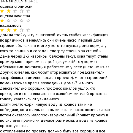
14 мая 2019 в 14:51
оценка стоимости
оценка качества
надежность
дом на тройку и ту с натяжкой. очень слабая квалификация
подрядчиков и менялись они очень часто. первый дом
строили абы как и в итоге у кого-то шумка дома норм, а у
кого-то слышно и соседа непосредственно за стеной и
даже через 2-3 квартиры. балконы текут, окна текут, стены
промерзают - причем застройщик уже 3й год кормит
обещаниями. вентиляция работает не у всех (и это не из-за
других жителей, как любят отбрехиваться представители
застройщика, а именно косяк в проекте). много строителей
поменялось за время возведения дома-2 и много
действительно хороших профессионалов ушло. кто
приходил и составлял акты по жалобам жителей просто за
голову хватались от увиденного.
кстати, желто-коричневую воду из кранов так и не
победили, хотя очень типа пыжились - и насос поменяли, как
потом оказалось малопроизводительный (привет проект) и
по системе прочистки делают раз месяц, а вода из кранов
просто ужасная.
с отоплением по проекту должно быть все хорошо и все