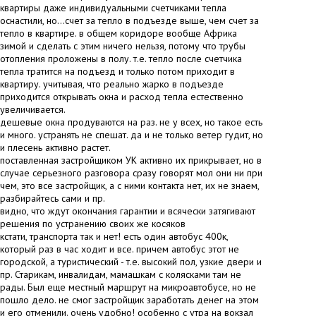
квартиры даже индивидуальными счетчиками тепла
оснастили, но...счет за тепло в подъезде выше, чем счет за
тепло в квартире. в общем коридоре вообще Африка
зимой и сделать с этим ничего нельзя, потому что трубы
отопления проложены в полу. т.е. тепло после счетчика
тепла тратится на подъезд и только потом приходит в
квартиру. учитывая, что реально жарко в подъезде
приходится открывать окна и расход тепла естественно
увеличивается.
дешевые окна продуваются на раз. не у всех, но такое есть
и много. устранять не спешат. да и не только ветер гудит, но
и плесень активно растет.
поставленная застройщиком УК активно их прикрывает, но в
случае серьезного разговора сразу говорят мол они ни при
чем, это все застройщик, а с ними контакта нет, их не знаем,
разбирайтесь сами и пр.
видно, что ждут окончания гарантии и всячески затягивают
решения по устранению своих же косяков
кстати, транспорта так и нет! есть один автобус 400к,
который раз в час ходит и все. причем автобус этот не
городской, а туристический - т.е. высокий пол, узкие двери и
пр. Старикам, инвалидам, мамашкам с колясками там не
рады. Был еще местный маршрут на микроавтобусе, но не
пошло дело. не смог застройщик заработать денег на этом
и его отменили. очень удобно! особенно с утра на вокзал