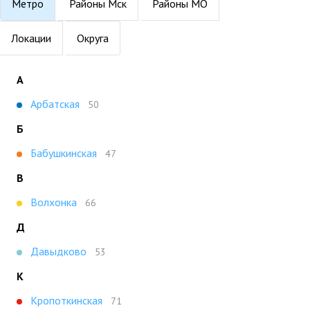
Метро
Районы Мск
Районы МО
Локации
Округа
А
Арбатская
50
Б
Бабушкинская
47
В
Волхонка
66
Д
Давыдково
53
К
Кропоткинская
71