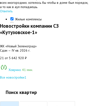
всех иногородних. хотелось бы чтобы в доме был порядок,
а то как в аул попадаешь.
Ответить
Жилые комплексы
Представительства
Новостройки компании СЗ
«Кутузовское-1»
ЖК «Новый Зеленоград»
Сдан — IV кв. 2026 г.
21
от 5 642 920 ₽
Ховрино
41 мин.
Все новостройки
1
Поиск квартир