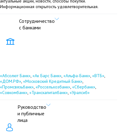
актуальные акции, новости, способы покупки.
Информационная открытость удовлетворительная.
Сотрудничество
с банками
«Абсолют Банк»
,
«Ак Барс Банк»
,
«Альфа-Банк»
,
«ВТБ»
,
«ДОМ.РФ»
,
«Московский Кредитный Банк»
,
«Промсвязьбанк»
,
«Россельхозбанк»
,
«Сбербанк»
,
«Совкомбанк»
,
«Транскапиталбанк»
,
«Уралсиб»
Руководство
и публичные
лица