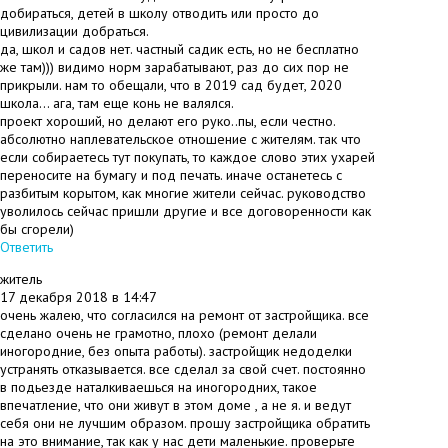
добираться, детей в школу отводить или просто до
цивилизации добраться.
да, школ и садов нет. частный садик есть, но не бесплатно
же там))) видимо норм зарабатывают, раз до сих пор не
прикрыли. нам то обещали, что в 2019 сад будет, 2020
школа... ага, там еще конь не валялся.
проект хороший, но делают его руко..пы, если честно.
абсолютно наплевательское отношение с жителям. так что
если собираетесь тут покупать, то каждое слово этих ухарей
переносите на бумагу и под печать. иначе останетесь с
разбитым корытом, как многие жители сейчас. руководство
уволилось сейчас пришли другие и все договоренности как
бы сгорели)
Ответить
#
житель
17 декабря 2018 в 14:47
очень жалею, что согласился на ремонт от застройщика. все
сделано очень не грамотно, плохо (ремонт делали
иногородние, без опыта работы). застройщик недоделки
устранять отказывается. все сделал за свой счет. постоянно
в подьезде наталкиваешься на иногородних, такое
впечатление, что они живут в этом доме , а не я. и ведут
себя они не лучшим образом. прошу застройщика обратить
на это внимание, так как у нас дети маленькие. проверьте