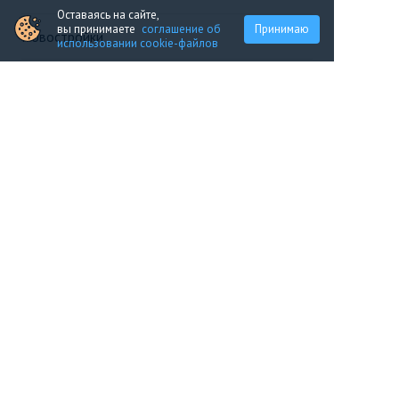
Оставаясь на сайте,
вы принимаете
соглашение об
Принимаю
Новостройки
использовании cookie-файлов
Продажа
Ещё
Проект
Информация, предоставленная на сайте,
не является
офертой
.
© 2005—2026, «Новострой.ру»
Портал строящейся недвижимости
Все новостройки Москвы