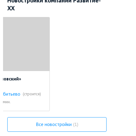
Новостройки компании Развитие-
XX
рловский»
лобитьево
(строится)
5 мин.
Все новостройки
1