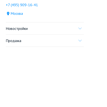
+7 (495) 909-16-41
Москва
Новостройки
Продажа
Ещё
Проект
Информация, предоставленная на сайте,
не является
офертой
.
© 2005—2026, «Новострой.ру»