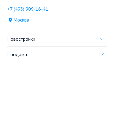
+7 (495) 909-16-41
Москва
Новостройки
Продажа
Ещё
Проект
Информация, предоставленная на сайте,
не является
офертой
.