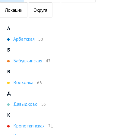
Локации
Округа
А
Арбатская
50
Б
Бабушкинская
47
В
Волхонка
66
Д
Давыдково
53
К
Кропоткинская
71