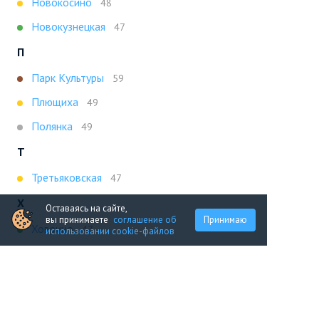
Новокосино
48
Новокузнецкая
47
П
Парк Культуры
59
Плющиха
49
Полянка
49
Т
Третьяковская
47
Х
Оставаясь на сайте,
вы принимаете
соглашение об
Принимаю
Ховрино
47
использовании cookie-файлов
Показать все