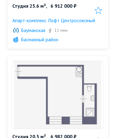
Студия 25.6 м²,
6 912 000 ₽
Добавить в избранн
Апарт-комплекс Лофт Центросоюзный
Бауманская
11 мин.
Басманный район
Студия 20.5 м²,
6 982 000 ₽