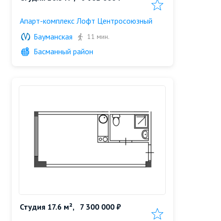
Добавить в избранн
Апарт-комплекс Лофт Центросоюзный
Бауманская
11 мин.
Басманный район
Студия 17.6 м²,
7 300 000 ₽
Добавить в избранн