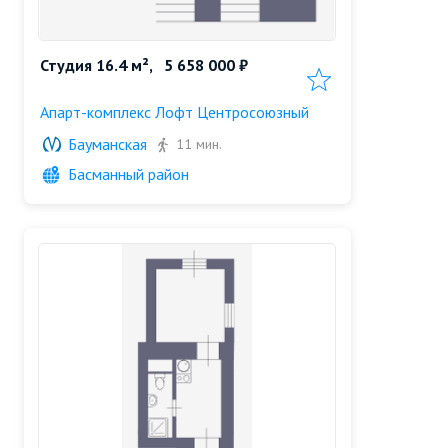
Студия 16.4 м²,
5 658 000 ₽
Добавить в избранн
Апарт-комплекс Лофт Центросоюзный
Бауманская
11 мин.
Басманный район